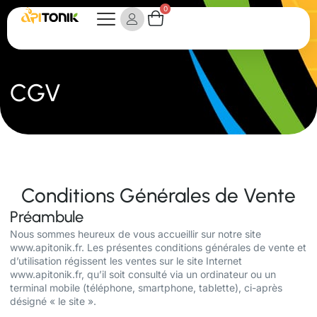
0
CGV
Conditions Générales de Vente
Préambule
Nous sommes heureux de vous accueillir sur notre site
www.apitonik.fr
. Les présentes conditions générales de vente et
d’utilisation régissent les ventes sur le site Internet
www.apitonik.fr
, qu’il soit consulté via un ordinateur ou un
terminal mobile (téléphone, smartphone, tablette), ci-après
désigné « le site ».