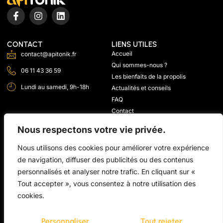
CONTACT
LIENS UTILES
Accueil
contact@apitonik.fr
Qui sommes-nous ?
06 11 43 36 59
Les bienfaits de la propolis
Lundi au samedi, 9h-18h
Actualités et conseils
FAQ
Contact
Nous respectons votre vie privée.
NOS PRODUITS
VOS BESOINS
Pack Découverte
Sportifs
Nous utilisons des cookies pour améliorer votre expérience
Pack Essentiel
de navigation, diffuser des publicités ou des contenus
Pack Harmonie
personnalisés et analyser notre trafic. En cliquant sur «
Pack Sérénité
Tout accepter », vous consentez à notre utilisation des
Pack Confiance
cookies.
Pack Vitalité
Pack Ultra
Personnaliser
Tout rejeter