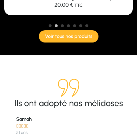
20,00
€
TTC
Voir tous nos produits
Ils ont adopté nos mélidoses
Samah





51 ans