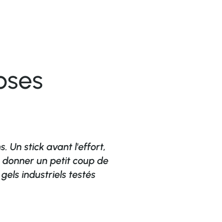
oses
Lucas





21 ans
 Un stick avant l'effort,
"Un super compl
e donner un petit coup de
transporter et 
gels industriels testés
Merci de m'avoir