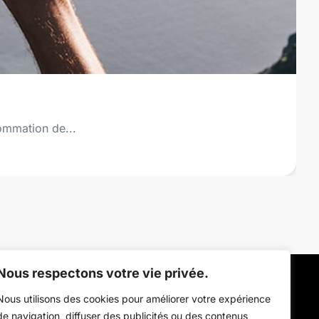
sommation de...
Nous respectons votre vie privée.
NOS PRODUITS
VOS BESOINS
Nous utilisons des cookies pour améliorer votre expérience
Pack Découverte
Sportifs
de navigation, diffuser des publicités ou des contenus