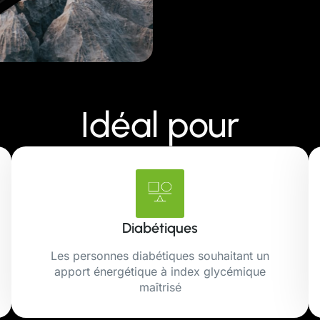
Idéal pour
Diabétiques
Les personnes diabétiques souhaitant un
apport énergétique à index glycémique
maîtrisé