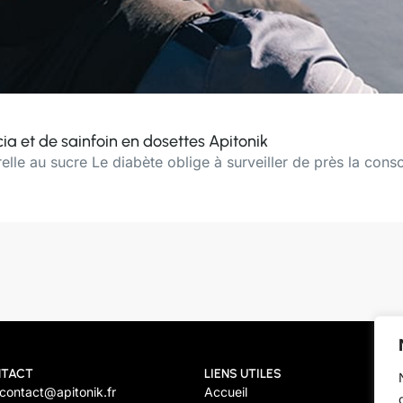
cia et de sainfoin en dosettes Apitonik
relle au sucre Le diabète oblige à surveiller de près la con
TACT
LIENS UTILES
Accueil
contact@apitonik.fr