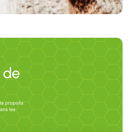
 de
la propolis
dans les