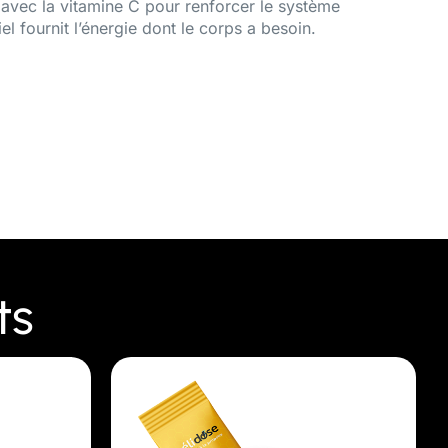
 avec la vitamine C pour renforcer le système
el fournit l’énergie dont le corps a besoin.
ts