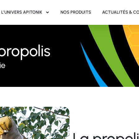
L’UNIVERS APITONIK
NOS PRODUITS
ACTUALITÉS & C
propolis
ie
La propol