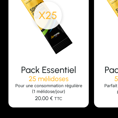
Pack Harmonie
Pa
50 mélidoses
1
Parfait pour les sportifs ou les
Pour les
périodes intenses
35,00
€
TTC