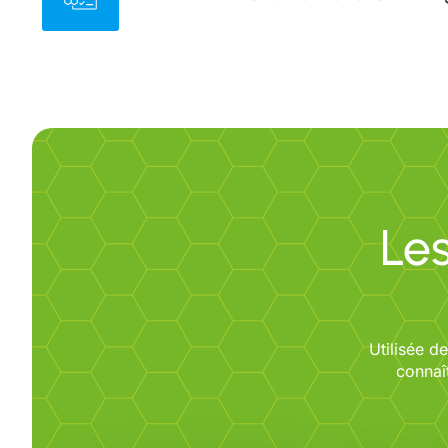
Le
Utilisée d
connaît