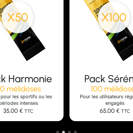
ck Sérénité
Pack Confi
00 mélidoses
200 mélidos
 utilisateurs réguliers et
Pour les clubs sportifs, f
engagés
professionnels
65,00
€
115,00
€
TTC
TTC