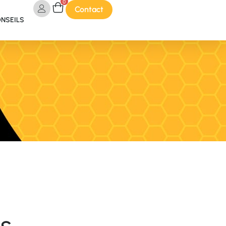
0
Contact
ONSEILS
is