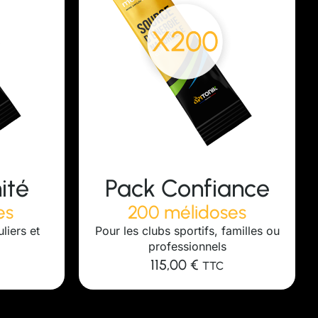
ance
Pack Vitalité
es
500 mélidoses
amilles ou
Pour les revendeurs ou
programmes longue durée
264,99
€
TTC